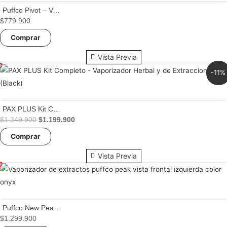
Puffco Pivot – Vaporizador de Extractos – Dab Pen Portable
$
779.900
Este
Comprar
producto
tiene
Vista Previa
múltiples
-11%
variantes.
Las
opciones
PAX PLUS Kit Completo – Vaporizador Herbal y de Extracciones (Black)
El
El
se
$
1.349.900
$
1.199.900
precio
precio
pueden
Comprar
original
actual
elegir
era:
es:
$1.349.900.
$1.199.900.
Vista Previa
en
la
página
de
Puffco New Peak V2 – Vaporizador de Extractos – Smart Erig con Cámara 3D y Control Inteligente
producto
$
1.299.900