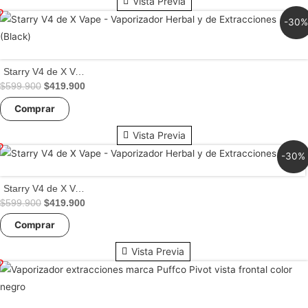
Vista Previa
-30
Starry V4 de X Vape – Vaporizador Herbal y de Extracciones (Black)
El
El
$
599.900
$
419.900
precio
precio
Comprar
original
actual
era:
es:
$599.900.
$419.900.
Vista Previa
-30%
Starry V4 de X Vape – Vaporizador Herbal y de Extracciones (Blue)
El
El
$
599.900
$
419.900
precio
precio
Comprar
original
actual
era:
es:
$599.900.
$419.900.
Vista Previa