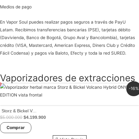
Medios de pago
En Vapor Soul puedes realizar pagos seguros a través de PayU
Latam. Recibimos transferencias bancarias (PSE), tarjetas débito
(Davivienda, Banco de Bogotá, Grupo Aval y Bancolombia), tarjetas
crédito (VISA, Mastercard, American Express, Diners Club y Crédito
Fácil Codensa) y pagos vía Baloto, Efecty y toda la red SURED.
Vaporizadores de extracciones
-16%
Storz & Bickel Volcano Hybrid – Vaporizador Herbal y Extracciones – Tecnología de Convección y Conducción mediante intercambiador de calor
El
El
$
5.000.000
$
4.199.900
precio
precio
Comprar
original
actual
era:
es:
$5.000.000.
$4.199.900.