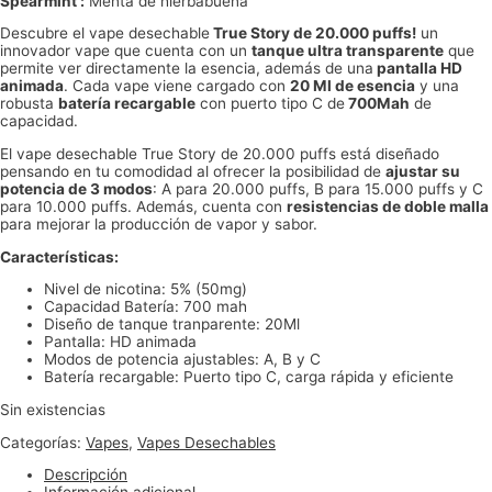
Spearmint :
Menta de hierbabuena
Descubre el vape desechable
True Story de 20.000 puffs!
un
innovador vape que cuenta con un
tanque ultra transparente
que
permite ver directamente la esencia, además de una
pantalla HD
animada
. Cada vape viene cargado con
20 Ml de esencia
y una
robusta
batería recargable
con puerto tipo C de
700Mah
de
capacidad.
El vape desechable True Story de 20.000 puffs está diseñado
pensando en tu comodidad al ofrecer la posibilidad de
ajustar su
potencia de 3 modos
: A para 20.000 puffs, B para 15.000 puffs y C
para 10.000 puffs. Además, cuenta con
resistencias de doble malla
para mejorar la producción de vapor y sabor.
Características:
Nivel de nicotina: 5% (50mg)
Capacidad Batería: 700 mah
Diseño de tanque tranparente: 20Ml
Pantalla: HD animada
Modos de potencia ajustables: A, B y C
Batería recargable: Puerto tipo C, carga rápida y eficiente
Sin existencias
Categorías:
Vapes
,
Vapes Desechables
Descripción