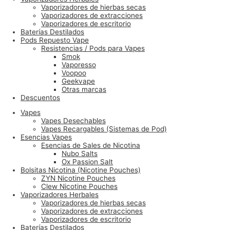
Vaporizadores de hierbas secas
Vaporizadores de extracciones
Vaporizadores de escritorio
Baterías Destilados
Pods Repuesto Vape
Resistencias / Pods para Vapes
Smok
Vaporesso
Voopoo
Geekvape
Otras marcas
Descuentos
Vapes
Vapes Desechables
Vapes Recargables (Sistemas de Pod)
Esencias Vapes
Esencias de Sales de Nicotina
Nubo Salts
Ox Passion Salt
Bolsitas Nicotina (Nicotine Pouches)
ZYN Nicotine Pouches
Clew Nicotine Pouches
Vaporizadores Herbales
Vaporizadores de hierbas secas
Vaporizadores de extracciones
Vaporizadores de escritorio
Baterías Destilados